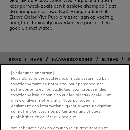
Gebruik de Elseve Color Vive Purple shampoo 1
keer per week zoals een klassieke shampoo (laat
de shampoo niet inwerken). Breng nadien het
Elseve Color Vive Purple masker aan op vochtig
haar, laat 1 minuutje inwerken en spoel nadien
goed uit met water.
/
/
/
/
HOME
HAAR
HAARVERZORGING
ELSEVE
[Nederlands onderaan]
Nous utilisons des cookies pour nous assurer du bon
BECAUSE
fonctionnement de notre site, pour personnaliser
notre contenu et nos publicités, pour proposer des
fonctionnalités disponibles sur les réseaux sociaux et
YOU'RE
afin d’analyser notre trafic. Nous partageons
également des informations, quant à votre navigation
WORTH IT
sur notre site, avec nos partenaires analytiques,
publicitaires et de réseaux sociaux.
We gebruiken cookies om inhoud en advertenties te