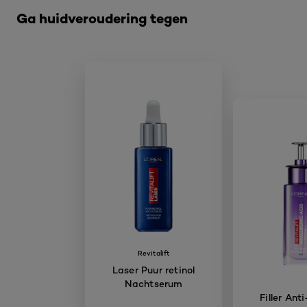
Ga huidveroudering tegen
Revitalift
Laser Puur retinol
Nachtserum
Filler Ant