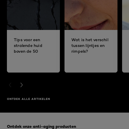
Tips voor een
Wat is het verschil
stralende huid
tussen lijntjes en
boven de 50
rimpels?
PREVIOUS CARD
NEXT CARD
ONTDEK ALLE ARTIKELEN
Overslaan het dia: Voor een strakkere huid - RIMPELS
Ontdek onze anti-aging producten