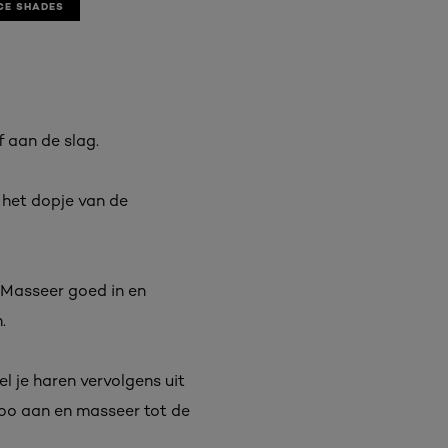
CE SHADES
f aan de slag.
 het dopje van de
 Masseer goed in en
.
l je haren vervolgens uit
poo aan en masseer tot de