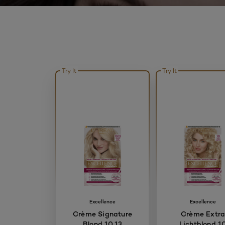
Try It
Try It
Excellence
Excellence
Crème Signature
Crème Extr
Blond 10.13
Lichtblond 1