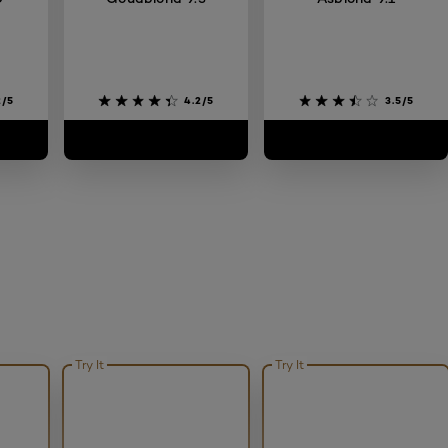
2/5
4.2/5
3.5/5
Try It
Try It