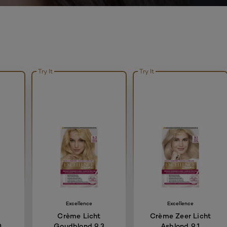
Try It
Try It
Excellence
Excellence
a
Crème Licht
Crème Zeer Licht
0
Goudblond 9.3
Asblond 9.1