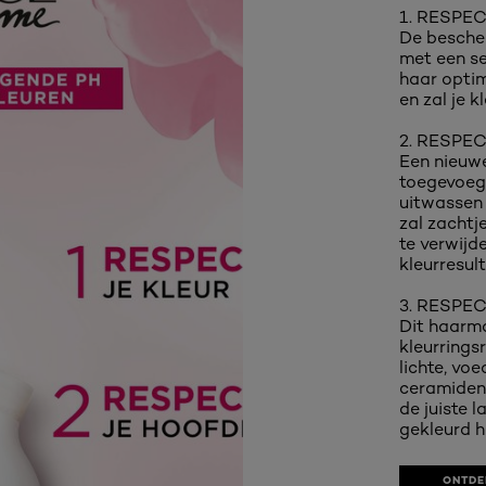
1. RESPE
De bescher
met een se
haar optim
en zal je 
2. RESPE
Een nieuw
toegevoeg
uitwassen 
zal zachtj
te verwijde
kleurresul
3. RESPE
Dit haarma
kleurrings
lichte, vo
ceramiden.
de juiste 
gekleurd h
ONTDE