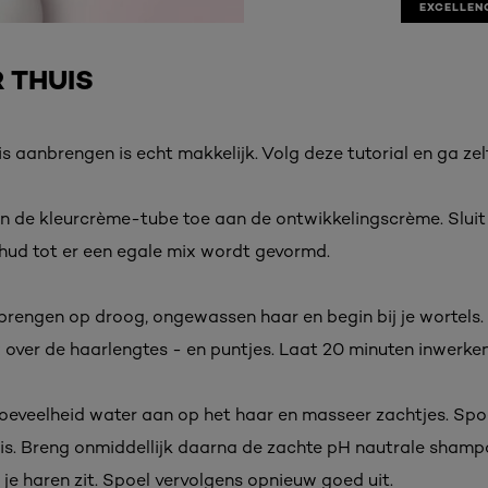
EXCELLEN
 THUIS
 aanbrengen is echt makkelijk. Volg deze tutorial en ga zel
n de kleurcrème-tube toe aan de ontwikkelingscrème. Sluit
hud tot er een egale mix wordt gevormd.
brengen op droog, ongewassen haar en begin bij je wortels.
x over de haarlengtes - en puntjes. Laat 20 minuten inwerken
hoeveelheid water aan op het haar en masseer zachtjes. Spoe
 is. Breng onmiddellijk daarna de zachte pH nautrale sham
n je haren zit. Spoel vervolgens opnieuw goed uit.