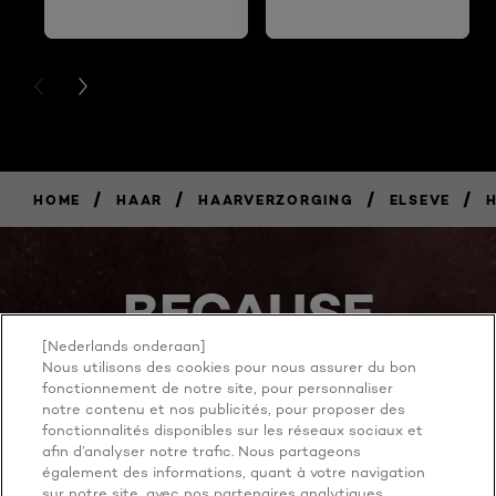
PREVIOUS CARD
NEXT CARD
/
/
/
/
HOME
HAAR
HAARVERZORGING
ELSEVE
BECAUSE
YOU'RE
[Nederlands onderaan]
Nous utilisons des cookies pour nous assurer du bon
WORTH IT
fonctionnement de notre site, pour personnaliser
notre contenu et nos publicités, pour proposer des
fonctionnalités disponibles sur les réseaux sociaux et
afin d’analyser notre trafic. Nous partageons
également des informations, quant à votre navigation
sur notre site, avec nos partenaires analytiques,