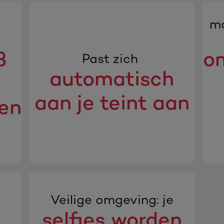
ma
3
o
Past zich
automatisch
aan je teint aan
ten
Veilige omgeving: je
selfies worden