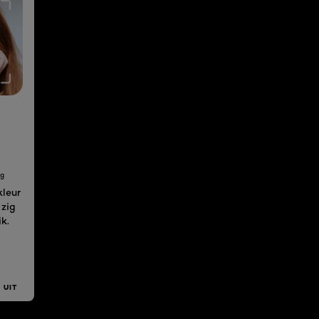
ng
kleur
jzig
k.
 UIT