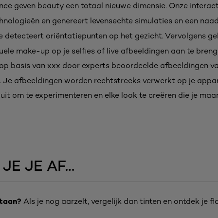
gence geven beauty een totaal nieuwe dimensie. Onze interac
hnologieën en genereert levensechte simulaties en een naa
detecteert oriëntatiepunten op het gezicht. Vervolgens ge
le make-up op je selfies of live afbeeldingen aan te breng
e, op basis van xxx door experts beoordeelde afbeeldingen v
. Je afbeeldingen worden rechtstreeks verwerkt op je appar
lf uit om te experimenteren en elke look te creëren die je ma
JE JE AF…
staan?
Als je nog aarzelt, vergelijk dan tinten en ontdek je fl