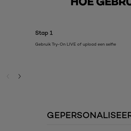
HOE GEBRU
skip slider
Stap 1
Gebruik Try-On LIVE of upload een selfie
PREVIOUS CARD
NEXT CARD
GEPERSONALISEE