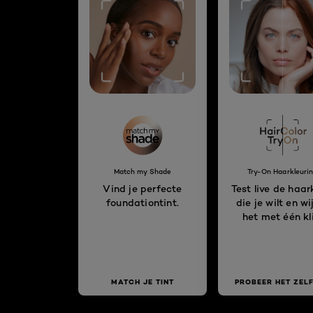
Match my Shade
Try-On Haarkleuri
Vind je perfecte
Test live de haar
foundationtint.
die je wilt en wi
het met één kli
MATCH JE TINT
PROBEER HET ZELF