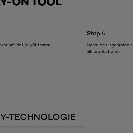
RY-ON TOOL
Stap 4
product dat je wilt testen
Neem de uitgebreide se
elk product door
TY-TECHNOLOGIE