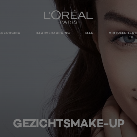
ERZORGING
HAARVERZORGING
MAN
VIRTUEEL TEST
GEZICHTSMAKE-UP