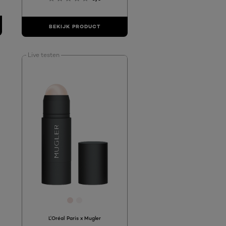
BEKIJK PRODUCT
Live testen
[Color]: #F1DED9
[Color]: #F8F2F1
L'Oréal Paris x Mugler