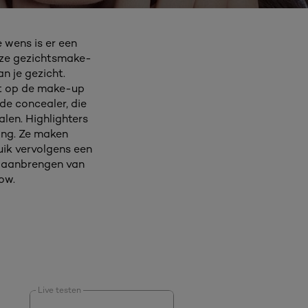
 wens is er een
nze gezichtsmake-
n je gezicht.
at op de make-up
de concealer, die
len. Highlighters
ing. Ze maken
uik vervolgens een
t aanbrengen van
low.
Live testen