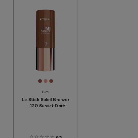
78
AB87
C2907A
 #BD845C
[Color]: #875041
[Color]: #E99F90
[Color]: #AE634C
hades are available
Lumi
Le Stick Soleil Bronzer
- 130 Sunset Doré
0/5