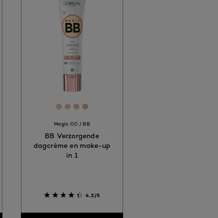
D5
CB9E
FFEDD9
 #FEE6CE
[Color]: #e3c1a1
[Color]: #debfad
[Color]: #e2b69a
[Color]: #dcb08e
hades are available
Magic CC / BB
BB Verzorgende
dagcrème en make-up
in 1
4.2/5