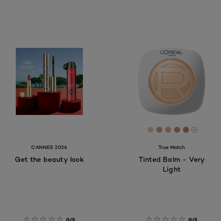
[Color]: #EACAAC
[Color]: #CF9B
[Color]: #E0
[Color]: #
[Color]:
More s
CANNES 2026
True Match
Get the beauty look
Tinted Balm - Very
Light
0/5
0/5