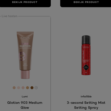
BEKIJK PRODUCT
BEKIJK PRODUCT
Live testen
[Color]: #EBC2A3
[Color]: #FBE0D5
[Color]: #F9D2C3
[Color]: #DCAB76
[Color]: #8A5523
More shades are available
Lumi
Infaillible
Glotion 903 Medium
3-second Setting Mist
Glow
Setting Spray