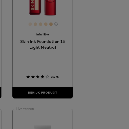
8
B7F
C23048
 #F7A29B
[Color]: #fdecda
[Color]: #fbe1c3
[Color]: #f9e1c2
[Color]: #fcdbb7
[Color]: #efc898
More shades are available
Infaillible
Skin Ink Foundation 15
Light Neutral
3.9/5
BEKIJK PRODUCT
Live testen