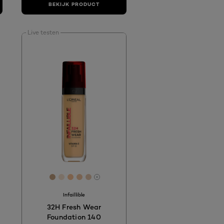
BEKIJK PRODUCT
Live testen
[Color]: #C7A583
[Color]: #F7E2CD
[Color]: #FCC498
[Color]: #f1c5a1
[Color]: #E8C7AE
More shades are available
Infaillible
32H Fresh Wear
Foundation 140