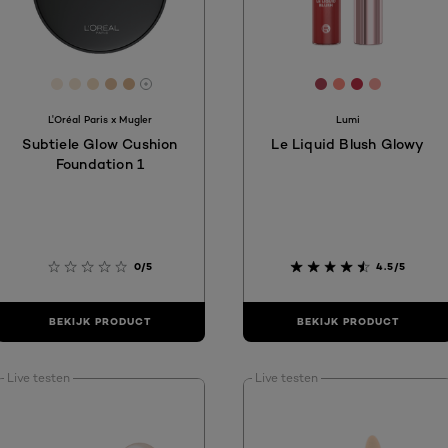
[Color]: #F8E9D9
[Color]: #F6E6D2
[Color]: #F2DBC0
[Color]: #E0BE9C
[Color]: #DCB690
[Color]: #B0465
[Color]: #FD8
[Color]: #
[Color]:
More shades are available
L'Oréal Paris x Mugler
Lumi
Subtiele Glow Cushion
Le Liquid Blush Glowy
Foundation 1
0/5
4.5/5
BEKIJK PRODUCT
BEKIJK PRODUCT
Live testen
Live testen