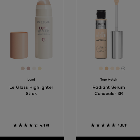
[Color]: #E7D2C3
[Color]: #D4AFAC
[Color]: #F6F0EA
[Color]: #F7EAC5
[Color]: FFDCC1
[Color]: #FFED
[Color]: #F8
[Color]: #
[Color]:
More s
Lumi
True Match
Le Glass Highlighter
Radiant Serum
Stick
Concealer 3R
4.5/5
4.5/5