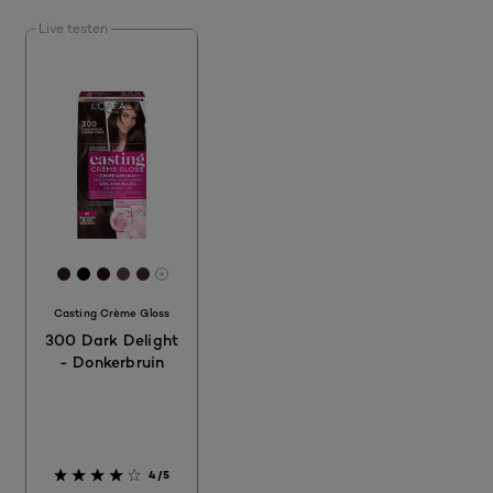
Live testen
[Color]: #341c1b
[Color]: #090409
[Color]: #241114
[Color]: #563f51
[Color]: #462a28
More shades are available
Casting Crème Gloss
300 Dark Delight
- Donkerbruin
4/5