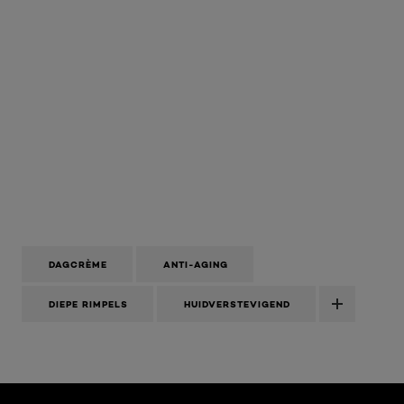
DAGCRÈME
ANTI-AGING
DIEPE RIMPELS
HUIDVERSTEVIGEND
Overslaan het dia: Voor een strakkere huid - RIMPELS