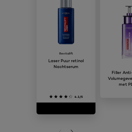
Revitalift
Laser Puur retinol
Nachtserum
Filler Ant
Volumegev
met 
4.1/5