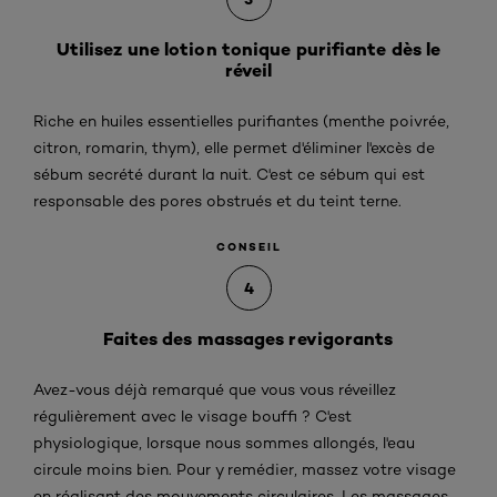
Utilisez une lotion tonique purifiante dès le
réveil
Riche en huiles essentielles purifiantes (menthe poivrée,
citron, romarin, thym), elle permet d'éliminer l'excès de
sébum secrété durant la nuit. C'est ce sébum qui est
responsable des pores obstrués et du teint terne.
CONSEIL
4
Faites des massages revigorants
Avez-vous déjà remarqué que vous vous réveillez
régulièrement avec le visage bouffi ? C'est
physiologique, lorsque nous sommes allongés, l'eau
circule moins bien. Pour y remédier, massez votre visage
en réalisant des mouvements circulaires. Les massages