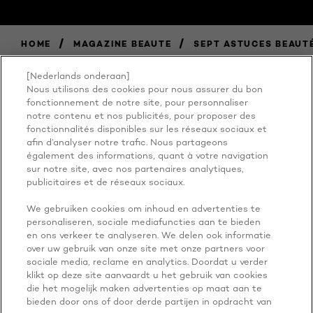
/
/
HOME
MAGAZINE BEAUTE
SEPT ASTUCES BEAUTÉ
[Nederlands onderaan]
Nous utilisons des cookies pour nous assurer du bon
BECAUSE
fonctionnement de notre site, pour personnaliser
notre contenu et nos publicités, pour proposer des
fonctionnalités disponibles sur les réseaux sociaux et
YOU'RE
afin d’analyser notre trafic. Nous partageons
également des informations, quant à votre navigation
WORTH IT
sur notre site, avec nos partenaires analytiques,
publicitaires et de réseaux sociaux.
We gebruiken cookies om inhoud en advertenties te
personaliseren, sociale mediafuncties aan te bieden
en ons verkeer te analyseren. We delen ook informatie
over uw gebruik van onze site met onze partners voor
sociale media, reclame en analytics. Doordat u verder
klikt op deze site aanvaardt u het gebruik van cookies
die het mogelijk maken advertenties op maat aan te
PLUS À EXPLORER
bieden door ons of door derde partijen in opdracht van
ADDRESS