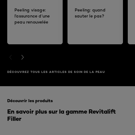
Peeling visage:
Peeling: quand
l’assurance d’une
sauter le pas?
peau renouvelée
PREVIOUS CARD
NEXT CARD
DÉCOUVREZ TOUS LES ARTICLES DE SOIN DE LA PEAU
Ignorer le : Revitalift-5-Glycolic-Acid-Peeling-Toner-1
Découvrir les produits
En savoir plus sur la gamme Revitalift
Filler