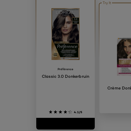
Try It
Préférence
Classic 3.0 Donkerbruin
Crème Donk
4.1/5