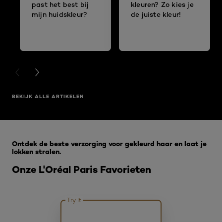
past het best bij
kleuren? Zo kies je
mijn huidskleur?
de juiste kleur!
PREVIOUS CARD
NEXT CARD
BEKIJK ALLE ARTIKELEN
Overslaan het dia: Magic Retouch Permanent 3
Ontdek de beste verzorging voor gekleurd haar en laat je
lokken stralen.
Onze L'Oréal Paris Favorieten
Try It