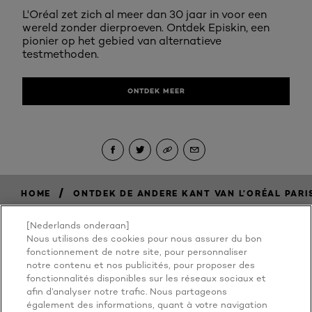
L'Oréal zet zich al meer dan 30 jaar in voor een
wereld zonder dierproeven. Ontdek Episkin, een
pionier op het gebied van alternatieve
testmethoden.
ONTDEK MEER
/
HOME
ONTDEK DE ANDERE KANT VAN L’ORÉAL PARI
[Nederlands onderaan]
Nous utilisons des cookies pour nous assurer du bon
BECAUSE
fonctionnement de notre site, pour personnaliser
notre contenu et nos publicités, pour proposer des
fonctionnalités disponibles sur les réseaux sociaux et
YOU'RE
afin d’analyser notre trafic. Nous partageons
également des informations, quant à votre navigation