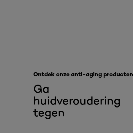
Overslaan het dia: Voor een strakkere huid - RIMPELS
Ontdek onze anti-aging producten
Ga
huidveroudering
tegen