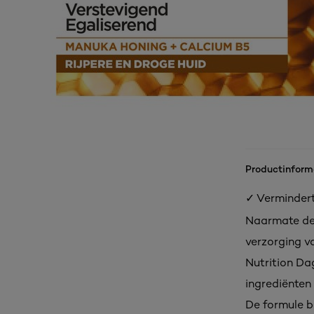
Productinform
✓ Vermindert
Naarmate de 
verzorging v
Nutrition Dag
ingrediënten 
De formule b