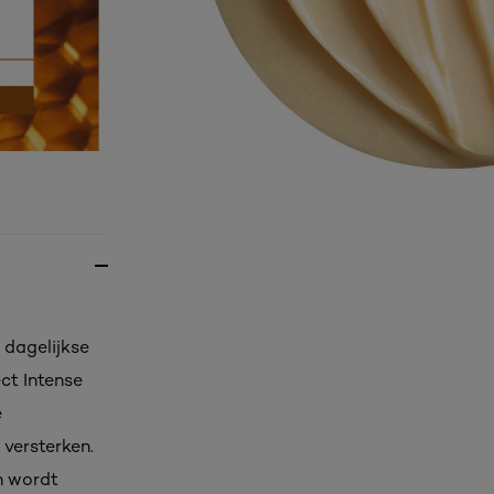
 dagelijkse
ct Intense
e
 versterken.
n wordt