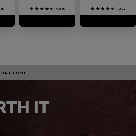
5/5
4.4/5
4.6/5
E DAGCRÈME
TH IT