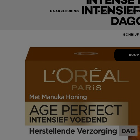
INTENSIE
HAARKLEURING
MAKE-UP
HUIDV
DAG
SCHRIJF
KOOP