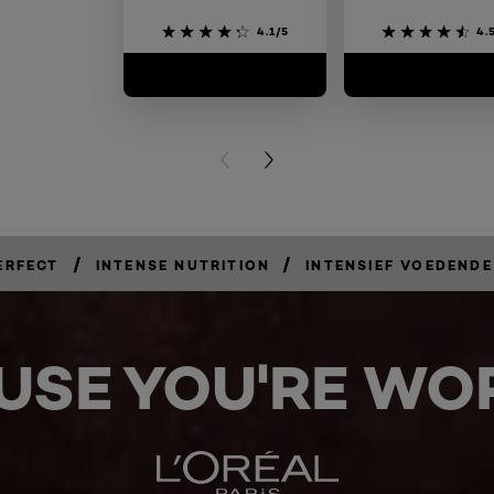
4.1/5
4.
PREVIOUS CARD
NEXT CARD
/
/
ERFECT
INTENSE NUTRITION
INTENSIEF VOEDEND
USE YOU'RE WOR