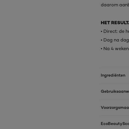
daarom aanbe
HET RESULT
• Direct: de 
• Dag na dag:
• Na 4 weken
Ingrediënten
Gebruiksaanwi
Voorzorgsmaa
EcoBeautySco