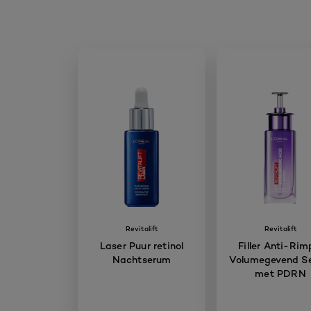
Revitalift
Revitalift
Laser Puur retinol
Filler Anti-Rim
Nachtserum
Volumegevend S
met PDRN