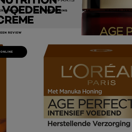
F VOEDENDE
ERZORGING
HAARVERZORGING
MAN
VIRTUEEL TEST
CRÈME
 EEN REVIEW
 ONLINE