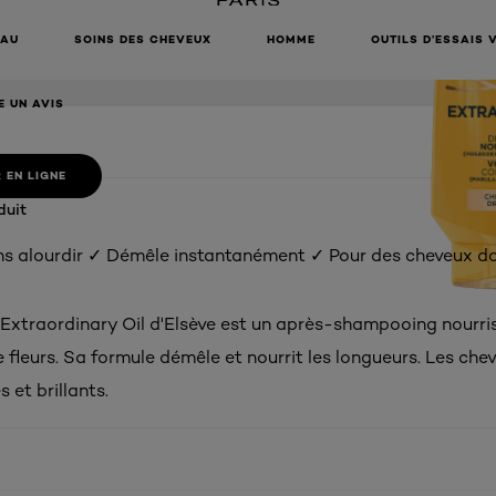
INARY OIL
HAMPOOING
EAU
SOINS DES CHEVEUX
HOMME
OUTILS D’ESSAIS 
E UN AVIS
 EN LIGNE
duit
ns alourdir ✓ Démêle instantanément ✓ Pour des cheveux do
Extraordinary Oil d'Elsève est un après-shampooing nourris
e fleurs. Sa formule démêle et nourrit les longueurs. Les che
 et brillants.