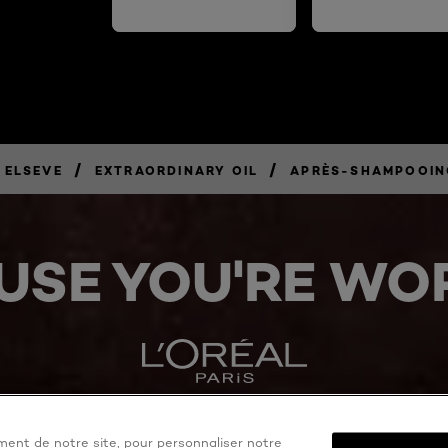
/
/
ELSEVE
EXTRAORDINARY OIL
APRÈS-SHAMPOOIN
USE YOU'RE WOR
ent de notre site, pour personnaliser notre