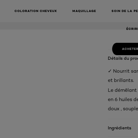
EXTRAORD
APRÈS-S
COLORATION CHEVEUX
MAQUILLAGE
SOIN DE LA P
ÉCRIR
ACHETER
Détails du pro
✓ Nourrit sa
et brillants.
Le démêlant 
en 6 huiles d
doux , souples
Ingrédients