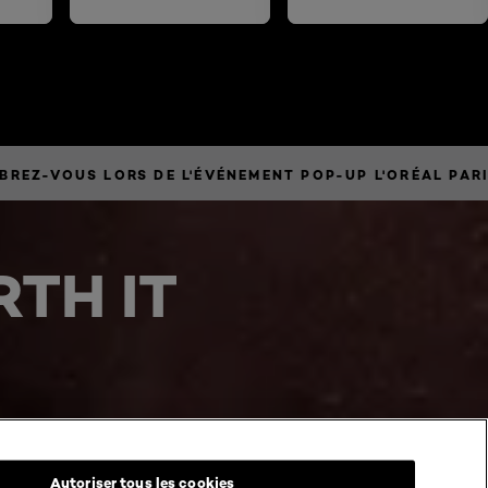
la
épreuves.
cette vidéo.
ÉBREZ-VOUS LORS DE L'ÉVÉNEMENT POP-UP L'ORÉAL PAR
TH IT
Autoriser tous les cookies