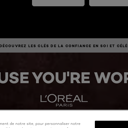
message de Vio
Davis.
» DÉCOUVREZ LES CLÉS DE LA CONFIANCE EN SOI ET CÉL
USE YOU'RE WOR
ent de notre site, pour personnaliser notre