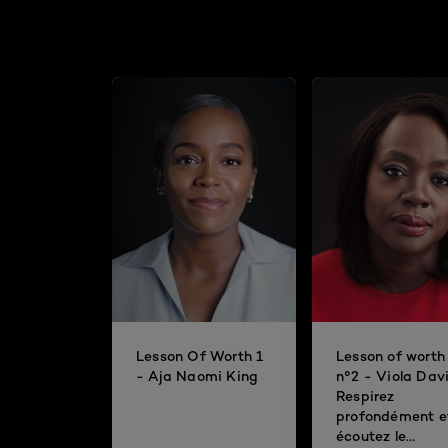
Lesson Of Worth 1
Lesson of worth
- Aja Naomi King
n°2 - Viola Davi
Respirez
profondément e
écoutez le