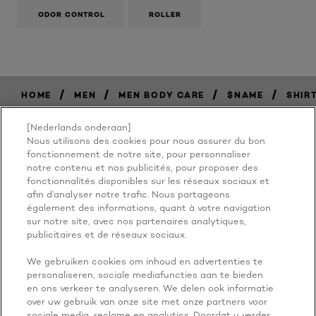
ODOR CONTROL
ROLLER
/
/
/
/
HOME
MEN
MEN BODY CARE
$NAME
SHIR
[Nederlands onderaan]
Nous utilisons des cookies pour nous assurer du bon
BECAUSE
fonctionnement de notre site, pour personnaliser
notre contenu et nos publicités, pour proposer des
fonctionnalités disponibles sur les réseaux sociaux et
YOU'RE
afin d’analyser notre trafic. Nous partageons
également des informations, quant à votre navigation
WORTH IT
sur notre site, avec nos partenaires analytiques,
publicitaires et de réseaux sociaux.
We gebruiken cookies om inhoud en advertenties te
personaliseren, sociale mediafuncties aan te bieden
en ons verkeer te analyseren. We delen ook informatie
over uw gebruik van onze site met onze partners voor
sociale media, reclame en analytics. Doordat u verder