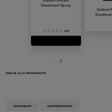
Carbon Protect
Deodorant Spray
Carbon P
Deodorant
0/5
PREVIOUS CARD
NEXT CARD
BEKIJK ALLE DEODORANTS
DEODORANT
ANTIPERSPIRANT