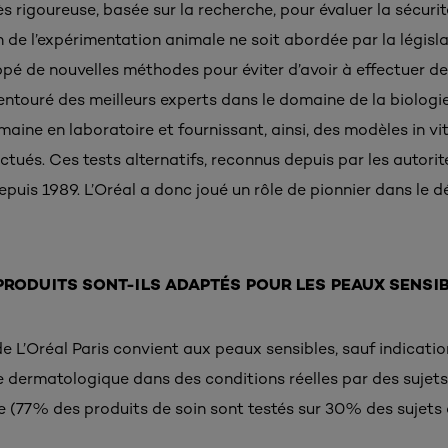
s rigoureuse, basée sur la recherche, pour évaluer la sécurité
n de l’expérimentation animale ne soit abordée par la législ
oppé de nouvelles méthodes pour éviter d’avoir à effectuer de
 entouré des meilleurs experts dans le domaine de la biologi
aine en laboratoire et fournissant, ainsi, des modèles in vitr
ectués. Ces tests alternatifs, reconnus depuis par les autori
 depuis 1989. L’Oréal a donc joué un rôle de pionnier dans le
PRODUITS SONT-ILS ADAPTÉS POUR LES PEAUX SENSIB
e L’Oréal Paris convient aux peaux sensibles, sauf indicatio
e dermatologique dans des conditions réelles par des sujets
e (77% des produits de soin sont testés sur 30% des sujets 