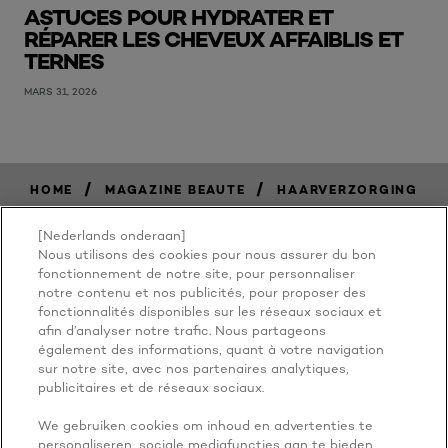
ASTUCES POUR HYDRATER ET
RÉPARER LES CHEVEUX AFFAIBLIS ET
TERNES
MARS 31, 2026
/
/
HOME
MAGAZINE BEAUTE
HAARVERZORGING
[Nederlands onderaan]
Nous utilisons des cookies pour nous assurer du bon
BECAUSE
fonctionnement de notre site, pour personnaliser
notre contenu et nos publicités, pour proposer des
fonctionnalités disponibles sur les réseaux sociaux et
YOU'RE
afin d’analyser notre trafic. Nous partageons
également des informations, quant à votre navigation
WORTH IT
sur notre site, avec nos partenaires analytiques,
publicitaires et de réseaux sociaux.
We gebruiken cookies om inhoud en advertenties te
personaliseren, sociale mediafuncties aan te bieden