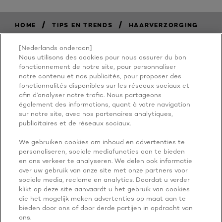
/
/
HOME
TIPS EN TRENDS
HAARVERZORGING
[Nederlands onderaan]
Nous utilisons des cookies pour nous assurer du bon
BECAUSE
fonctionnement de notre site, pour personnaliser
notre contenu et nos publicités, pour proposer des
fonctionnalités disponibles sur les réseaux sociaux et
YOU'RE
afin d’analyser notre trafic. Nous partageons
également des informations, quant à votre navigation
WORTH IT
sur notre site, avec nos partenaires analytiques,
publicitaires et de réseaux sociaux.
We gebruiken cookies om inhoud en advertenties te
personaliseren, sociale mediafuncties aan te bieden
en ons verkeer te analyseren. We delen ook informatie
over uw gebruik van onze site met onze partners voor
sociale media, reclame en analytics. Doordat u verder
klikt op deze site aanvaardt u het gebruik van cookies
die het mogelijk maken advertenties op maat aan te
NOG MEER ONTDEKKEN
bieden door ons of door derde partijen in opdracht van
ADDRESS
ons.