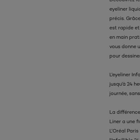
eyeliner liqui
précis. Grâce
est rapide et
en main prati
vous donne un
pour dessiner
L'eyeliner Inf
jusqu'à 24 he
journée, sans
La différence 
Liner a une f
L'Oréal Paris