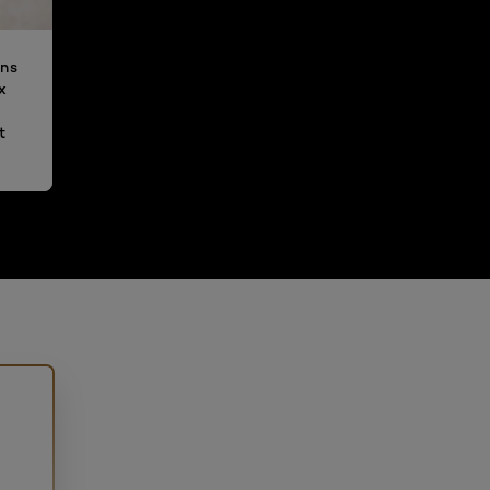
ins
x
t