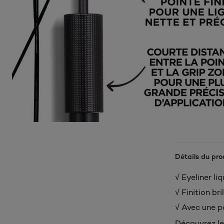
Détails du pro
√ Eyeliner li
√ Finition bri
√ Avec une po
Découvrez le 