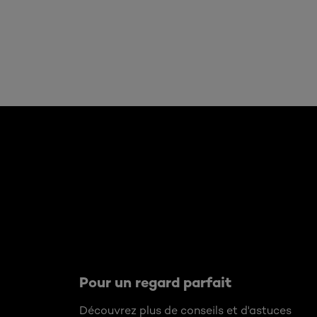
Ignorer le : Grip 24H Vinyl Liquid Liner
Pour un regard parfait
Découvrez plus de conseils et d'astuces