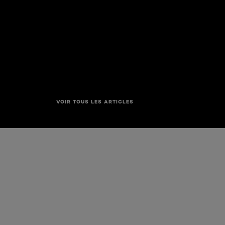
VOIR TOUS LES ARTICLES
Ignorer le : Grip 24H Vinyl Liquid Liner