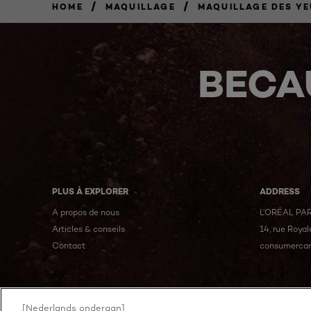
/
/
HOME
MAQUILLAGE
MAQUILLAGE DES Y
BECA
PLUS À EXPLORER
ADDRESS
A propos de nous
L’ORÉAL PAR
Articles & conseils
14, rue Roya
Contact
consumercar
[Nederlands onderaan]