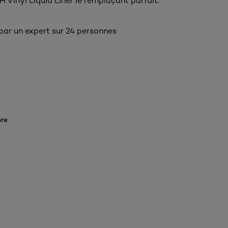
24H Vinyl Liquid Liner le remplaçant parfait.
 par un expert sur 24 personnes
re