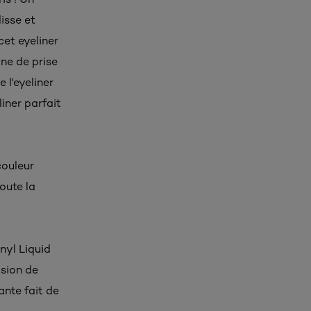
lisse et
cet eyeliner
one de prise
 l'eyeliner
iner parfait
couleur
toute la
inyl Liquid
ision de
ante fait de