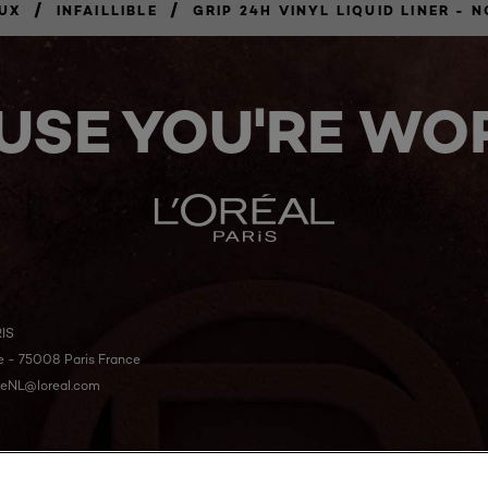
/
/
EUX
INFAILLIBLE
GRIP 24H VINYL LIQUID LINER - N
USE YOU'RE WOR
IS
le - 75008 Paris France
eNL@loreal.com