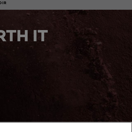
OIR
TH IT