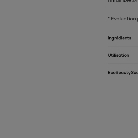
l'Infaillible 
* Evaluation
Ingrédients
Utilisation
EcoBeautySco