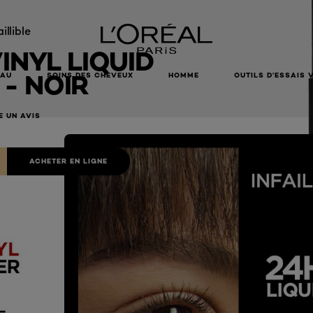
aillible
VINYL LIQUID
 - NOIR
EAU
SOINS DES CHEVEUX
HOMME
OUTILS D’ESSAIS 
E UN AVIS
ACHETER EN LIGNE