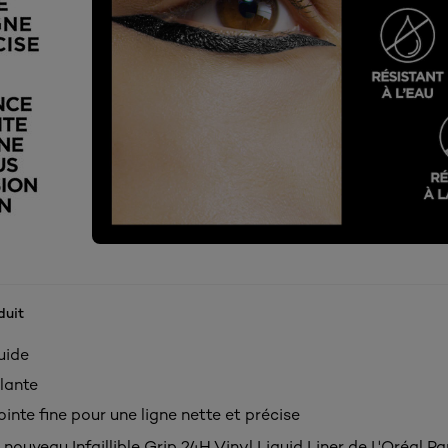
duit
quide
llante
inte fine pour une ligne nette et précise
nouveau Infaillible Grip 24H Vinyl Liquid Liner de L'Oréal Par