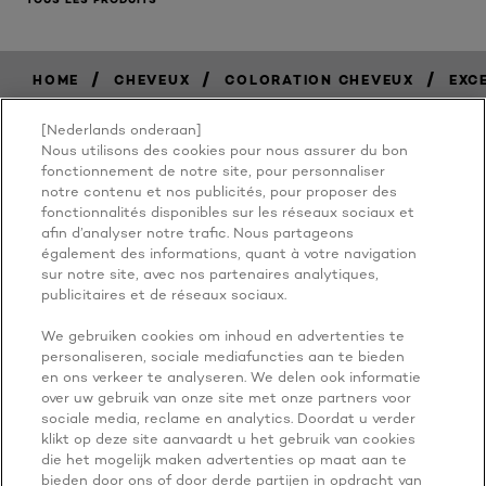
/
/
/
HOME
CHEVEUX
COLORATION CHEVEUX
EXC
[Nederlands onderaan]
Nous utilisons des cookies pour nous assurer du bon
BECAUSE
fonctionnement de notre site, pour personnaliser
notre contenu et nos publicités, pour proposer des
fonctionnalités disponibles sur les réseaux sociaux et
YOU'RE
afin d’analyser notre trafic. Nous partageons
également des informations, quant à votre navigation
WORTH IT
sur notre site, avec nos partenaires analytiques,
publicitaires et de réseaux sociaux.
We gebruiken cookies om inhoud en advertenties te
personaliseren, sociale mediafuncties aan te bieden
en ons verkeer te analyseren. We delen ook informatie
over uw gebruik van onze site met onze partners voor
sociale media, reclame en analytics. Doordat u verder
klikt op deze site aanvaardt u het gebruik van cookies
die het mogelijk maken advertenties op maat aan te
PLUS À EXPLORER
bieden door ons of door derde partijen in opdracht van