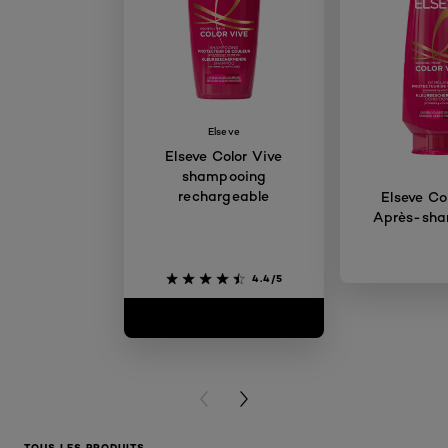
Elseve
Elseve Color Vive
shampooing
rechargeable​
Elseve Co
Après-sh
4.4/5
PREVIOUS CARD
NEXT CARD
TOUS LES PRODUITS