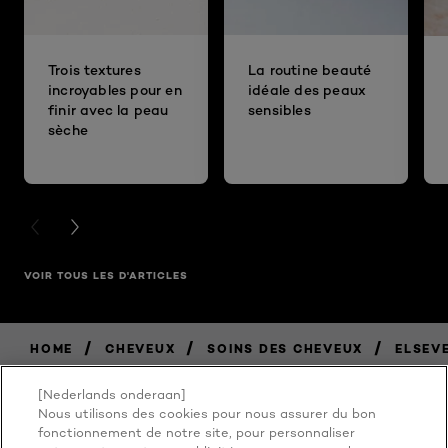
Trois textures
La routine beauté
incroyables pour en
idéale des peaux
finir avec la peau
sensibles
sèche
PREVIOUS CARD
NEXT CARD
VOIR TOUS LES D'ARTICLES
/
/
/
HOME
CHEVEUX
SOINS DES CHEVEUX
ELSEV
[Nederlands onderaan]
Nous utilisons des cookies pour nous assurer du bon
fonctionnement de notre site, pour personnaliser