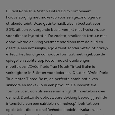
L’Oréal Paris True Match Tinted Balm combineert
huidverzorging met make-up voor een gezond ogende,
stralende teint. Deze getinte huidbalsem bestaat voor
80% uit een verzorgende basis, verrijkt met hyaluronzuur
voor directe hydratatie. De zachte, smeltende textuur met
opbouwbare dekking versmelt naadloos met de huid en
geeft je een natuurlijke, egale teint zonder vettig of cakey-
effect. Het handige compacte formaat met ingebouwde
spiegel en zachte applicator maakt aanbrengen
moeiteloos. L’Oréal Paris True Match Tinted Balm is
verkrijgbaar in 8 tinten voor iedereen. Ontdek L’Oréal Paris
True Match Tinted Balm, de perfecte combinatie van
skincare en make-up in één product. De innovatieve
formule voelt aan als een serum en glijdt moeiteloos over
de huid. Dankzij de opbouwbare dekking bepaal jij zelf de
intensiteit: van een subtiele 'no-makeup'-look tot een
egale teint die alle oneffenheden bedekt. Hyaluronzuur