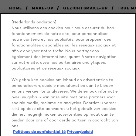
/
/
/
HOME
MAKE-UP
GEZICHTSMAKE-UP
TRUE M
[Nederlands onderaan]
Nous utilisons des cookies pour nous assurer du bon
BECAUSE
fonctionnement de notre site, pour personnaliser
notre contenu et nos publicités, pour proposer des
fonctionnalités disponibles sur les réseaux sociaux et
YOU'RE
afin d’analyser notre trafic. Nous partageons
également des informations, quant à votre navigation
WORTH IT
sur notre site, avec nos partenaires analytiques,
publicitaires et de réseaux sociaux.
We gebruiken cookies om inhoud en advertenties te
personaliseren, sociale mediafuncties aan te bieden
en ons verkeer te analyseren. We delen ook informatie
over uw gebruik van onze site met onze partners voor
sociale media, reclame en analytics. Doordat u verder
klikt op deze site aanvaardt u het gebruik van cookies
die het mogelijk maken advertenties op maat aan te
NOG MEER ONTDEKKEN
bieden door ons of door derde partijen in opdracht van
ADDRESS
ons.
Politique de confidentialité
Privacybeleid