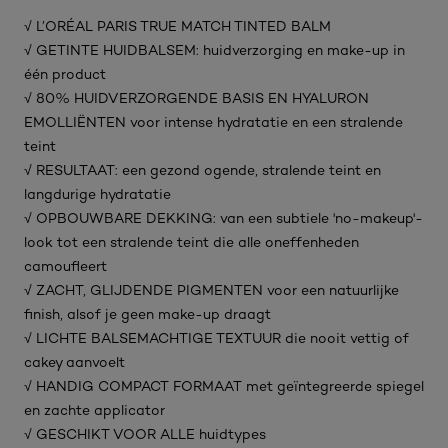
√ L’ORÉAL PARIS TRUE MATCH TINTED BALM
√ GETINTE HUIDBALSEM: huidverzorging en make-up in
één product
√ 80% HUIDVERZORGENDE BASIS EN HYALURON
EMOLLIËNTEN voor intense hydratatie en een stralende
teint
√ RESULTAAT: een gezond ogende, stralende teint en
langdurige hydratatie
√ OPBOUWBARE DEKKING: van een subtiele 'no-makeup'-
look tot een stralende teint die alle oneffenheden
camoufleert
√ ZACHT, GLIJDENDE PIGMENTEN voor een natuurlijke
finish, alsof je geen make-up draagt
√ LICHTE BALSEMACHTIGE TEXTUUR die nooit vettig of
cakey aanvoelt
√ HANDIG COMPACT FORMAAT met geïntegreerde spiegel
en zachte applicator
√ GESCHIKT VOOR ALLE huidtypes