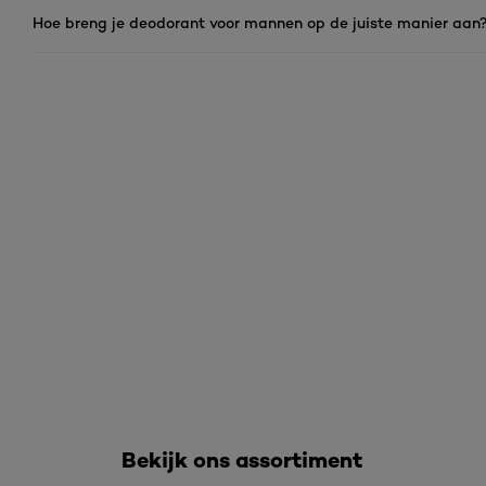
Hoe breng je deodorant voor mannen op de juiste manier aan
Overslaan het dia: Men - Lichaam Deo
Bekijk ons assortiment