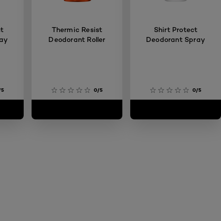
st
Thermic Resist
Shirt Protect
ay
Deodorant Roller
Deodorant Spray
/5
0/5
0/5