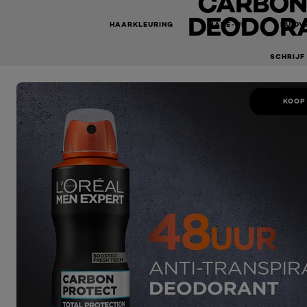
CARBON
DEODORA
HAARKLEURING
MAKE-UP
HUIDV
SCHRIJF
KOOP