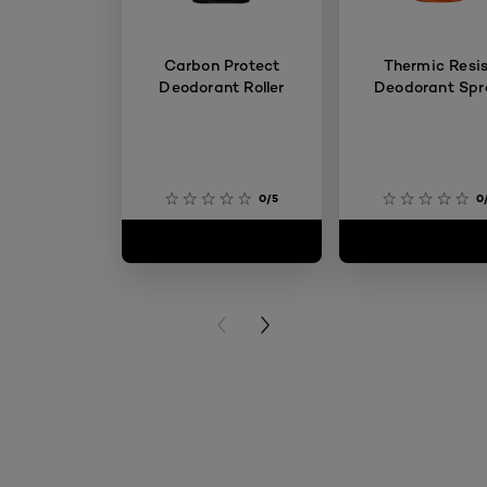
Carbon Protect
Thermic Resi
Deodorant Roller
Deodorant Spr
0/5
0
PREVIOUS CARD
NEXT CARD