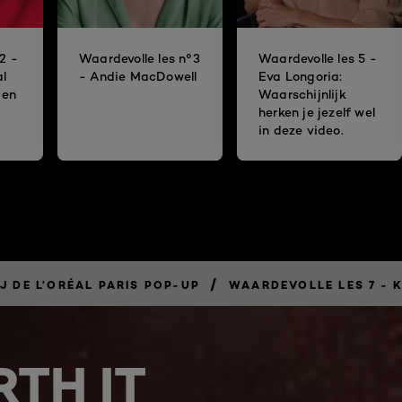
2 -
Waardevolle les n°3
Waardevolle les 5 -
al
- Andie MacDowell
Eva Longoria:
 en
Waarschijnlijk
herken je jezelf wel
in deze video.
/
J DE L’ORÉAL PARIS POP-UP
WAARDEVOLLE LES 7 - 
TH IT