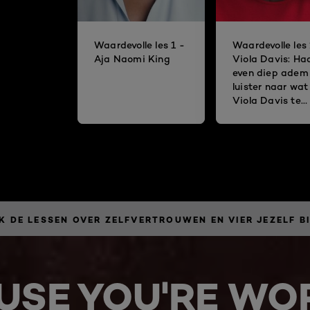
Waardevolle les 1 -
Waardevolle les 
Aja Naomi King
Viola Davis: Ha
even diep adem
luister naar wat
Viola Davis te
zeggen heeft.
K DE LESSEN OVER ZELFVERTROUWEN EN VIER JEZELF BI
USE YOU'RE WOR