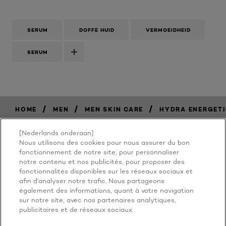
SERUM
DOFFE HUID
VERMOEIDHEID
SERUM
/
/
/
HOME
MEN
MEN SKIN CARE
HYDRA ENERGETI
[Nederlands onderaan]
Nous utilisons des cookies pour nous assurer du bon
BECAUSE
fonctionnement de notre site, pour personnaliser
notre contenu et nos publicités, pour proposer des
fonctionnalités disponibles sur les réseaux sociaux et
YOU'RE
afin d’analyser notre trafic. Nous partageons
également des informations, quant à votre navigation
WORTH IT
sur notre site, avec nos partenaires analytiques,
publicitaires et de réseaux sociaux.