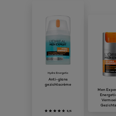
Hydra Energetic
Anti-glans
gezichtscrème
Men Exper
Energeti
Vermoe
Gezicht
5/5