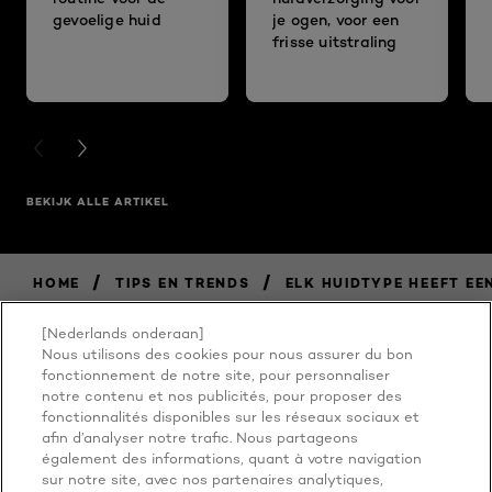
gevoelige huid
je ogen, voor een
frisse uitstraling
PREVIOUS CARD
NEXT CARD
BEKIJK ALLE ARTIKEL
/
/
HOME
TIPS EN TRENDS
ELK HUIDTYPE HEEFT EE
[Nederlands onderaan]
Nous utilisons des cookies pour nous assurer du bon
BECAUSE
fonctionnement de notre site, pour personnaliser
notre contenu et nos publicités, pour proposer des
fonctionnalités disponibles sur les réseaux sociaux et
YOU'RE
afin d’analyser notre trafic. Nous partageons
également des informations, quant à votre navigation
sur notre site, avec nos partenaires analytiques,