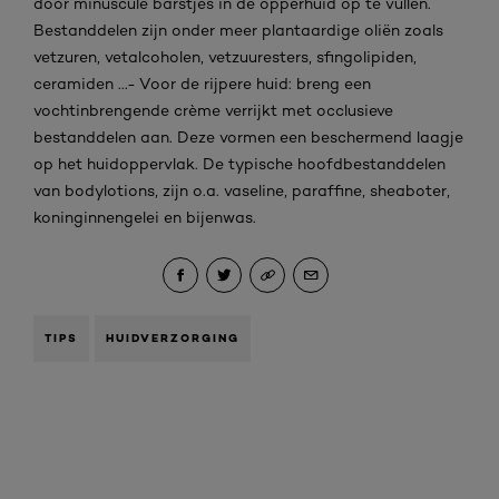
door minuscule barstjes in de opperhuid op te vullen.
Bestanddelen zijn onder meer plantaardige oliën zoals
vetzuren, vetalcoholen, vetzuuresters, sfingolipiden,
ceramiden ...- Voor de rijpere huid: breng een
vochtinbrengende crème verrijkt met occlusieve
bestanddelen aan. Deze vormen een beschermend laagje
op het huidoppervlak. De typische hoofdbestanddelen
van bodylotions, zijn o.a. vaseline, paraffine, sheaboter,
koninginnengelei en bijenwas.
TIPS
HUIDVERZORGING