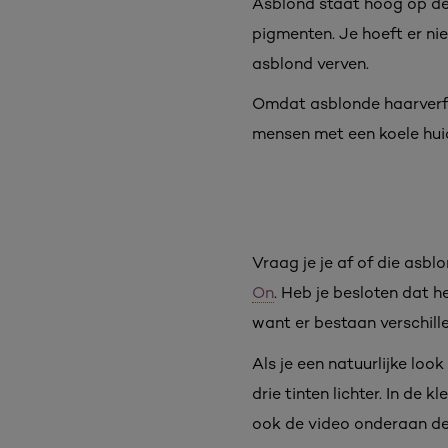
Asblond staat hoog op de 
pigmenten. Je hoeft er nie
asblond verven.
Omdat asblonde haarverf ee
mensen met een koele huid
Vraag je je af of
die asblo
On
.
Heb je besloten dat he
want er bestaan verschille
Als je een natuurlijke lo
drie tinten lichter. In de
ook de video onderaan d