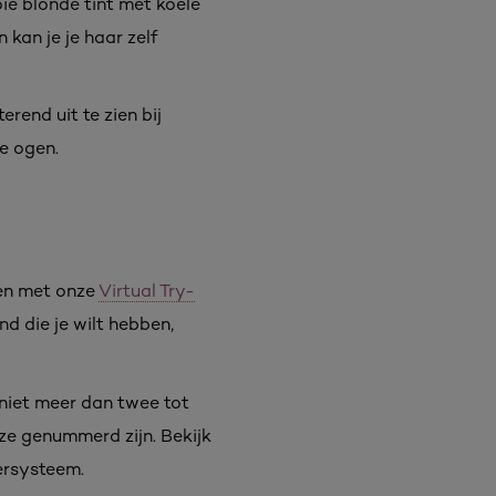
ie blonde tint met koele
kan je je haar zelf
rend uit te zien bij
e ogen.
ten met onze
Virtual Try-
nd die je wilt hebben,
 niet meer dan twee tot
e ze genummerd zijn. Bekijk
ersysteem.