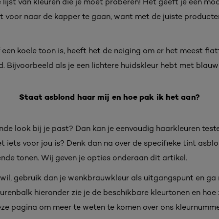
lijst van kleuren die je moet proberen! Het geeft je een moo
t voor naar de kapper te gaan, want met de juiste producten 
n koele toon is, heeft het de neiging om er het meest flatte
. Bijvoorbeeld als je een lichtere huidskleur hebt met blauw
Staat asblond haar mij en hoe pak ik het aan?
nde look bij je past? Dan kan je eenvoudig haarkleuren tes
t iets voor jou is? Denk dan na over de specifieke tint asblo
nde tonen. Wij geven je opties onderaan dit artikel.
ok wil, gebruik dan je wenkbrauwkleur als uitgangspunt en ga
 kleurenbalk hieronder zie je de beschikbare kleurtonen en ho
eze pagina om meer te weten te komen over ons kleurnumm