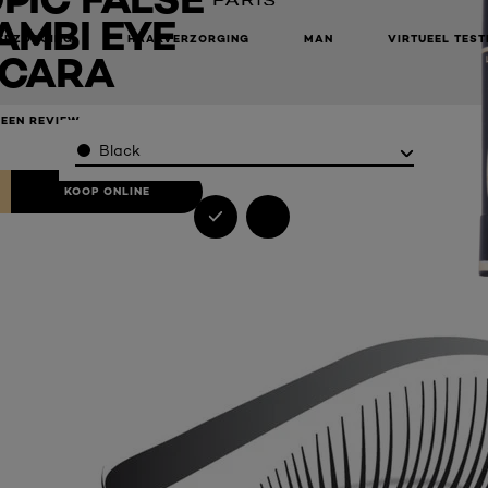
AMBI EYE
ERZORGING
HAARVERZORGING
MAN
VIRTUEEL TEST
CARA
 EEN REVIEW
Color
Black
KOOP ONLINE