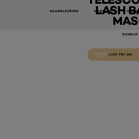
LASH B
HAARKLEURING
MAKE-UP
HUIDV
MAS
SCHRIJF
LIVE TRY ON