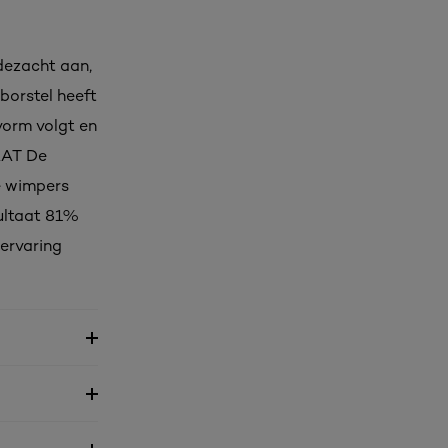
dezacht aan,
borstel heeft
vorm volgt en
TAAT De
e wimpers
sultaat 81%
ervaring