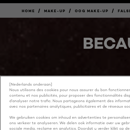
/
/
/
HOME
MAKE-UP
OOG MAKE-UP
FALS
BECA
[Nederlands onderaan]
NOG MEER ONTDEKKEN
ADDRESS
Nous utilisons des cookies pour nous assurer du bon fonctionnem
contenu et nos publicités, pour proposer des fonctionnalités disp
d’analyser notre trafic. Nous partageons également des informati
avec nos partenaires analytiques, publicitaires et de réseaux soc
We gebruiken cookies om inhoud en advertenties te personaliser
Facebook
YouTube
Instagram
ons verkeer te analyseren. We delen ook informatie over uw gebr
sociale media, reclame en analytics. Doordat u verder klikt op d