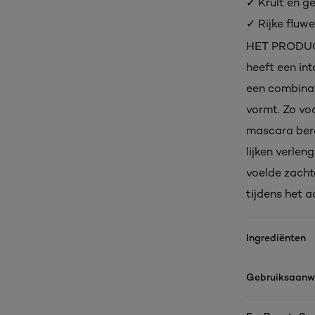
✓ Krult en g
✓ Rijke fluw
HET PRODUCT 
heeft een int
een combinat
vormt. Zo vo
mascara bere
lijken verle
voelde zacht
tijdens het 
Ingrediënten
Gebruiksaanwi