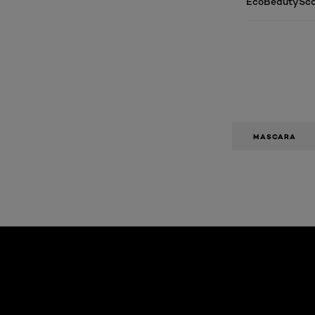
EcoBeautySco
MASCARA
Overslaan het dia: Algemeen