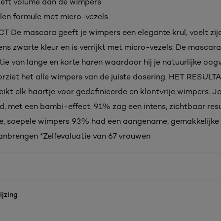
eeft volume aan de wimpers
elen formule met micro-vezels
De mascara geeft je wimpers een elegante krul, voelt zij
ens zwarte kleur en is verrijkt met micro-vezels. De mascara
ie van lange en korte haren waardoor hij je natuurlijke oog
orziet het alle wimpers van de juiste dosering. HET RESUL
ikt elk haartje voor gedefinieerde en klontvrije wimpers. J
ngd, met een bambi-effect. 91% zag een intens, zichtbaar re
e, soepele wimpers 93% had een aangename, gemakkelijke 
aanbrengen *Zelfevaluatie van 67 vrouwen
jzing