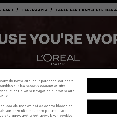
/
/
E LASH
TELESCOPIC
FALSE LASH BAMBI EYE MAS
USE YOU'RE WOR
ent de notre site, pour personnaliser notre
onibles sur les réseaux sociaux et afin
ons, quant à votre navigation sur notre site,
iaux.
en, sociale mediafuncties aan te bieden en
uik van onze site met onze partners voor
eze site aanvaardt u het gebruik van cookies