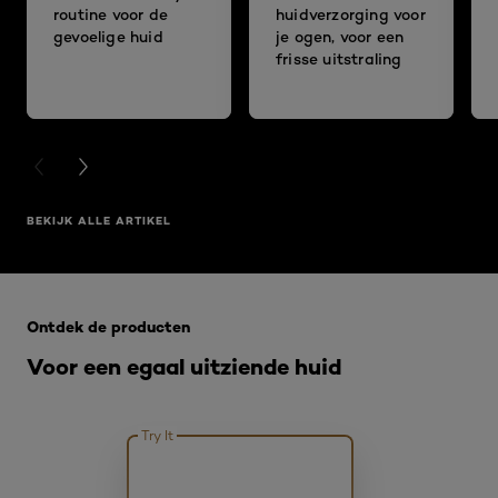
routine voor de
huidverzorging voor
gevoelige huid
je ogen, voor een
frisse uitstraling
PREVIOUS CARD
NEXT CARD
BEKIJK ALLE ARTIKEL
Overslaan het dia: BB et CC creme
Ontdek de producten
Voor een egaal uitziende huid
Try It