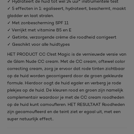
✓ Hydrateert de huid tot wel 24 uur* instrumentele test
✓ 5 effecten in 1: egaliseert, hydrateert, beschermt, maakt
gladder en laat stralen.
✓ Met zonbescherming SPF 11
✓ Verrijkt met vitamine B5 en E
✓ Getinte, verzorgende crème die roodheid corrigeert
✓ Geschikt voor alle huidtypes
HET PRODUCT CC C'est Magic is de vernieuwde versie van
de Glam Nude CC cream. Met de CC cream, oftewel color
correcting cream, zorg je ervoor dat rode tinten zichtbaar
op de huid worden gecorrigeerd door de groen gekleurde
formule. Hierdoor oogt de huid egaler en verberg je rode
plekjes op de huid. De kleuren rood en groen zijn namelijk
complementair waardoor je met de CC cream roodheden
op de huid kunt camoufleren. HET RESULTAAT Roodheden
zijn gecamoufleerd en de teint ziet er egaal uit, met een
super natuurlijk effect..