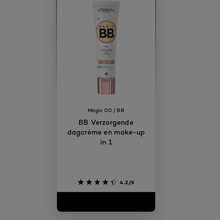
Magic CC / BB
BB Verzorgende
dagcrème en make-up
in 1
4.2/5