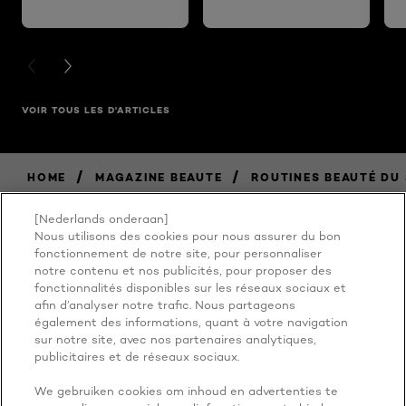
PREVIOUS CARD
NEXT CARD
VOIR TOUS LES D'ARTICLES
/
/
HOME
MAGAZINE BEAUTE
ROUTINES BEAUTÉ DU 
[Nederlands onderaan]
Nous utilisons des cookies pour nous assurer du bon
BECAUSE
fonctionnement de notre site, pour personnaliser
notre contenu et nos publicités, pour proposer des
fonctionnalités disponibles sur les réseaux sociaux et
YOU'RE
afin d’analyser notre trafic. Nous partageons
également des informations, quant à votre navigation
WORTH IT
sur notre site, avec nos partenaires analytiques,
publicitaires et de réseaux sociaux.
We gebruiken cookies om inhoud en advertenties te