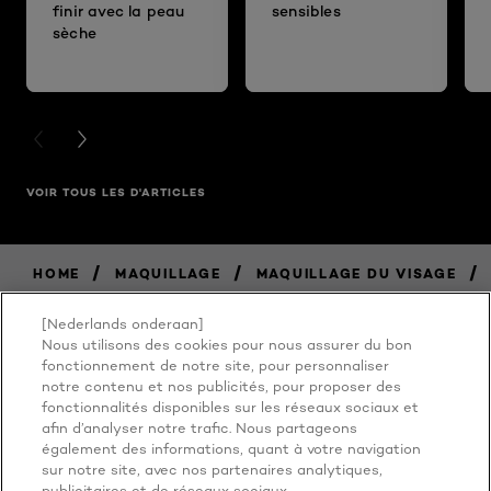
finir avec la peau
sensibles
sèche
PREVIOUS CARD
NEXT CARD
VOIR TOUS LES D'ARTICLES
/
/
/
HOME
MAQUILLAGE
MAQUILLAGE DU VISAGE
[Nederlands onderaan]
Nous utilisons des cookies pour nous assurer du bon
BECAUSE
fonctionnement de notre site, pour personnaliser
notre contenu et nos publicités, pour proposer des
fonctionnalités disponibles sur les réseaux sociaux et
YOU'RE
afin d’analyser notre trafic. Nous partageons
également des informations, quant à votre navigation
WORTH IT
sur notre site, avec nos partenaires analytiques,
publicitaires et de réseaux sociaux.