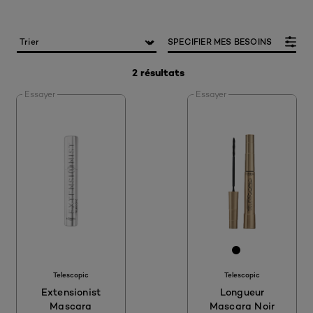
SPECIFIER MES BESOINS
2 résultats
Essayer
Essayer
[Color]: #00
[Color]: #
Telescopic
Telescopic
Extensionist
Longueur
Mascara
Mascara Noir