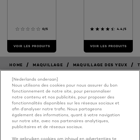
0/5
4.4/5
VOIR LES PRODUITS
VOIR LES PRODUITS
/
/
/
HOME
MAQUILLAGE
MAQUILLAGE DES YEUX
[Nederlands onderaan]
Nous utilisons des cookies pour nous assurer du bon
BECAUSE
fonctionnement de notre site, pour personnaliser
notre contenu et nos publicités, pour proposer des
fonctionnalités disponibles sur les réseaux sociaux et
YOU'RE
afin d’analyser notre trafic. Nous partageons
également des informations, quant à votre navigation
WORTH IT
sur notre site, avec nos partenaires analytiques,
publicitaires et de réseaux sociaux.
We gebruiken cookies om inhoud en advertenties te