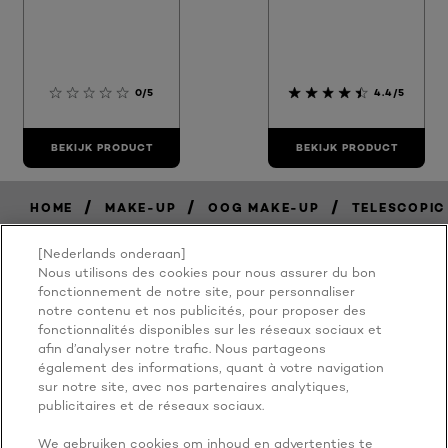
0/5
4.4/5
BEKIJK PRODUCT
BEKIJK PRODUCT
/
/
/
HOME
MAKE-UP
OOG MAKE-UP
TELESCOPIC
[Nederlands onderaan]
Nous utilisons des cookies pour nous assurer du bon
BECAUSE
fonctionnement de notre site, pour personnaliser
notre contenu et nos publicités, pour proposer des
fonctionnalités disponibles sur les réseaux sociaux et
YOU'RE
afin d’analyser notre trafic. Nous partageons
également des informations, quant à votre navigation
WORTH IT
sur notre site, avec nos partenaires analytiques,
publicitaires et de réseaux sociaux.
We gebruiken cookies om inhoud en advertenties te