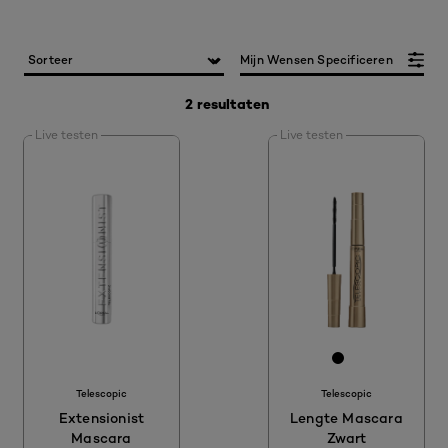
Mijn Wensen Specificeren
2 resultaten
Live testen
Live testen
[Color]: 00000
[Color]: 000000
[Color]: #00
[Color]: #
Telescopic
Telescopic
Extensionist
Lengte Mascara
Mascara
Zwart