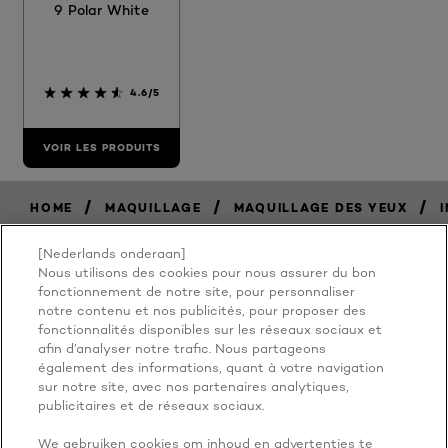
9 Polar White
4.6/5
VOIR LES PRODUITS
/
/
/
HOME
MAQUILLAGE
MAQUILLAGE DES YEUX
I
[Nederlands onderaan]
Nous utilisons des cookies pour nous assurer du bon
BECAUSE
fonctionnement de notre site, pour personnaliser
notre contenu et nos publicités, pour proposer des
fonctionnalités disponibles sur les réseaux sociaux et
YOU'RE
afin d’analyser notre trafic. Nous partageons
également des informations, quant à votre navigation
WORTH IT
sur notre site, avec nos partenaires analytiques,
publicitaires et de réseaux sociaux.
We gebruiken cookies om inhoud en advertenties te