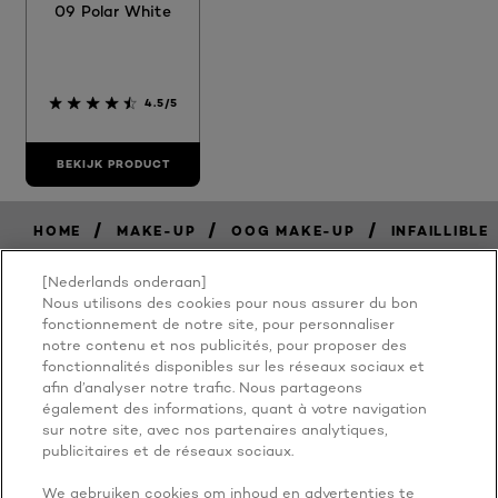
09 Polar White
4.5/5
BEKIJK PRODUCT
/
/
/
HOME
MAKE-UP
OOG MAKE-UP
INFAILLIBLE
[Nederlands onderaan]
Nous utilisons des cookies pour nous assurer du bon
BECAUSE
fonctionnement de notre site, pour personnaliser
notre contenu et nos publicités, pour proposer des
fonctionnalités disponibles sur les réseaux sociaux et
YOU'RE
afin d’analyser notre trafic. Nous partageons
également des informations, quant à votre navigation
WORTH IT
sur notre site, avec nos partenaires analytiques,
publicitaires et de réseaux sociaux.
We gebruiken cookies om inhoud en advertenties te