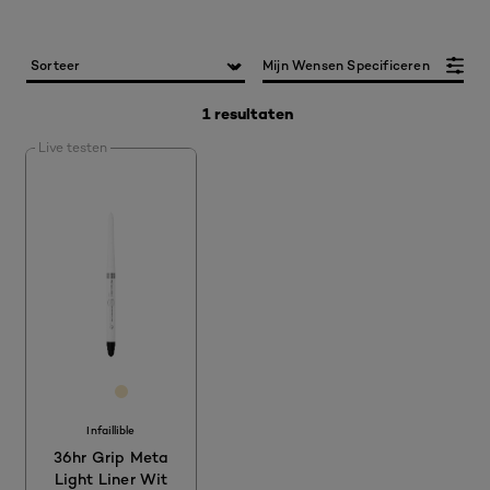
Mijn Wensen Specificeren
1 resultaten
Live testen
[Color]: #FFFFFF
[Color]: #F5E6C1
Infaillible
36hr Grip Meta
Light Liner Wit