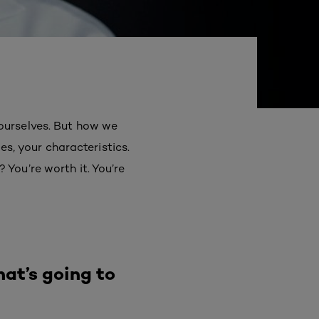
ourselves. But how we
es, your characteristics.
You’re worth it. You’re
hat’s going to