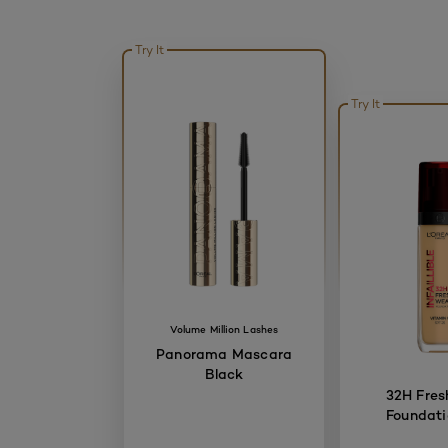
Try It
Try It
Volume Million Lashes
Panorama Mascara
Black
32H Fres
Foundati