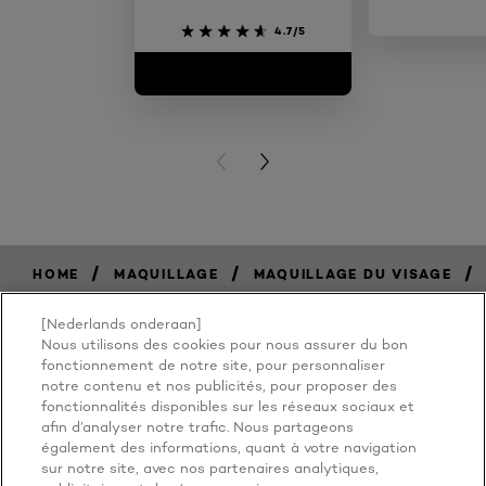
4.7/5
PREVIOUS CARD
NEXT CARD
/
/
/
HOME
MAQUILLAGE
MAQUILLAGE DU VISAGE
[Nederlands onderaan]
Nous utilisons des cookies pour nous assurer du bon
BECAUSE
fonctionnement de notre site, pour personnaliser
notre contenu et nos publicités, pour proposer des
fonctionnalités disponibles sur les réseaux sociaux et
YOU'RE
afin d’analyser notre trafic. Nous partageons
également des informations, quant à votre navigation
WORTH IT
sur notre site, avec nos partenaires analytiques,