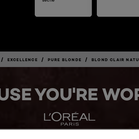
/
/
/
EXCELLENCE
PURE BLONDE
BLOND CLAIR NATU
USE YOU'RE WOR