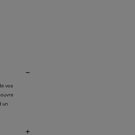
de vos
couvre
d un