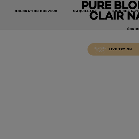
PURE BLO
CLAIR N
COLORATION CHEVEUX
MAQUILLAGE
SOIN DE LA P
ÉCRIR
LIVE TRY ON