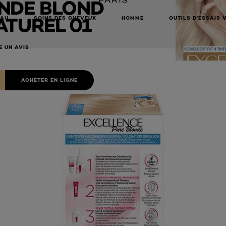
NDE BLOND
ATUREL 01
EAU
SOINS DES CHEVEUX
HOMME
OUTILS D’ESSAIS 
E UN AVIS
ACHETER EN LIGNE