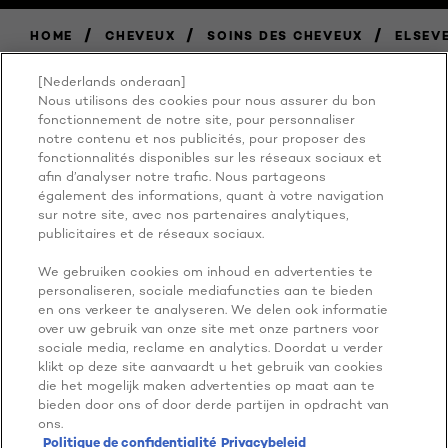
/
/
/
HOME
CHEVEUX
SOINS DES CHEVEUX
ELSEV
[Nederlands onderaan]
Nous utilisons des cookies pour nous assurer du bon
BECAUSE
fonctionnement de notre site, pour personnaliser
notre contenu et nos publicités, pour proposer des
fonctionnalités disponibles sur les réseaux sociaux et
YOU'RE
afin d’analyser notre trafic. Nous partageons
également des informations, quant à votre navigation
WORTH IT
sur notre site, avec nos partenaires analytiques,
publicitaires et de réseaux sociaux.
We gebruiken cookies om inhoud en advertenties te
personaliseren, sociale mediafuncties aan te bieden
en ons verkeer te analyseren. We delen ook informatie
over uw gebruik van onze site met onze partners voor
sociale media, reclame en analytics. Doordat u verder
klikt op deze site aanvaardt u het gebruik van cookies
die het mogelijk maken advertenties op maat aan te
PLUS À EXPLORER
bieden door ons of door derde partijen in opdracht van
ADDRESS
ons.
Politique de confidentialité
Privacybeleid