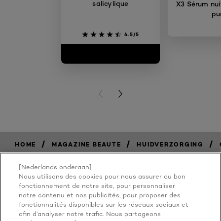
salicylique
X3 Sérum nuit
pu
4.5/5
PREVIOUS CARD
NEXT CARD
/
/
/
HOME
MAGAZINE BEAUTE
HUIDVERZORGING
[Nederlands onderaan]
Nous utilisons des cookies pour nous assurer du bon
BECAUSE
fonctionnement de notre site, pour personnaliser
notre contenu et nos publicités, pour proposer des
fonctionnalités disponibles sur les réseaux sociaux et
YOU'RE
afin d’analyser notre trafic. Nous partageons