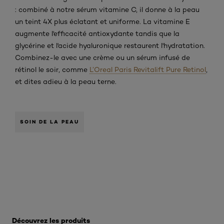
: combiné à notre sérum vitamine C, il donne à la peau
un teint 4X plus éclatant et uniforme. La vitamine E
augmente l'efficacité antioxydante tandis que la
glycérine et l'acide hyaluronique restaurent l'hydratation.
Combinez-le avec une crème ou un sérum infusé de
rétinol le soir, comme
L’Oreal Paris Revitalift Pure Retinol
,
et dites adieu à la peau terne.
SOIN DE LA PEAU
Ignorer le : hoe-gebruik-je-retinol-met-vitamine-c
Découvrez les produits