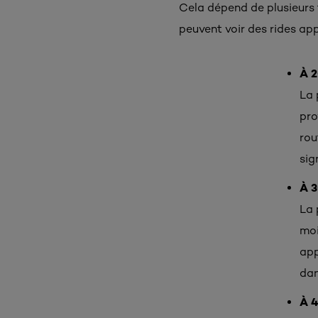
Cela dépend de plusieurs 
peuvent voir des rides app
À 2
La 
pro
rou
sig
À 3
La 
moi
app
dan
À 