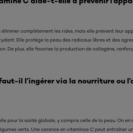
mine C aide-t-elle à prévenir l’appar
éliminer complètement les rides, mais elle prévient leur ap
dant. Elle protège la peau des radicaux libres et des agre
on. De plus, elle favorise la production de collagène, renforç
aut-il l’ingérer via la nourriture ou l
lle pour la santé globale, y compris celle de la peau. On en 
 légumes verts. Une carence en vitamince C peut entraîner u