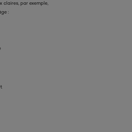
 claires, par exemple,
âge :
e
et