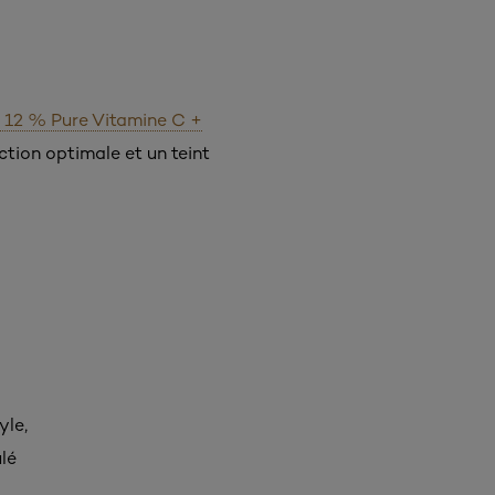
al 12 % Pure Vitamine C +
ction optimale et un teint
yle,
lé