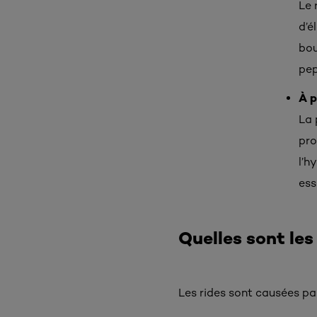
Le 
d’é
bou
pep
À p
La 
pro
l’h
ess
Quelles sont les
Les rides sont causées par