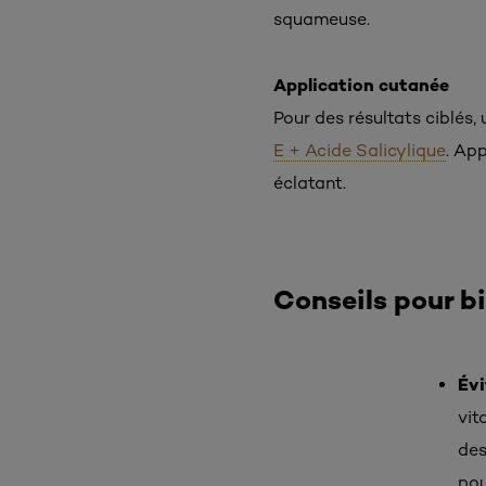
squameuse.
Application cutanée
Pour des résultats ciblés,
E + Acide Salicylique
. Ap
éclatant.
Conseils pour bi
Évi
vit
des
pou