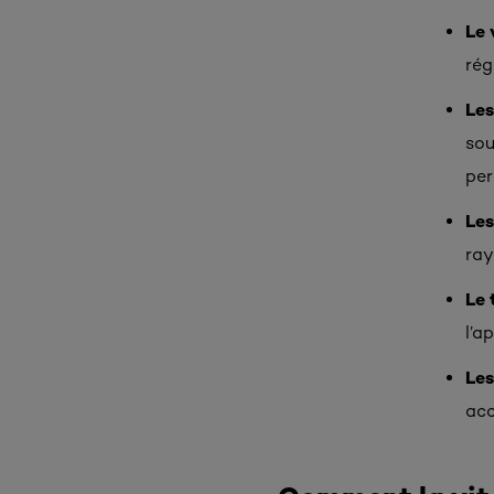
Le 
rég
Les
sou
per
Les
ray
Le 
l’a
Le
acc