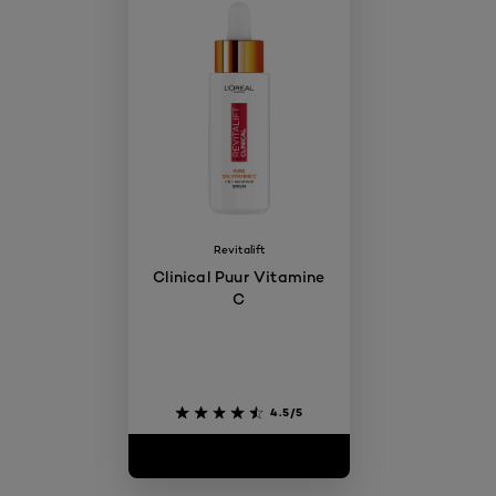
Revitalift
Clinical Puur Vitamine
C
4.5/5