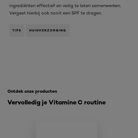
ingrediënten effectief en veilig te laten samenwerken.
Vergeet hierbij ook nooit een SPF te dragen.
TIPS
HUIDVERZORGING
Overslaan het dia: hoe-helpt-vitamine-c-tegen-rimpels
Ontdek onze producten
Vervolledig je Vitamine C routine