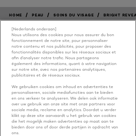
/
/
/
HOME
PEAU
SOINS DU VISAGE
BRIGHT REVE
[Nederlands onderaan]
Nous utilisons des cookies pour nous assurer du bon
BECAUSE
fonctionnement de notre site, pour personnaliser
notre contenu et nos publicités, pour proposer des
fonctionnalités disponibles sur les réseaux sociaux et
YOU'RE
afin d’analyser notre trafic. Nous partageons
également des informations, quant à votre navigation
WORTH IT
sur notre site, avec nos partenaires analytiques,
publicitaires et de réseaux sociaux.
We gebruiken cookies om inhoud en advertenties te
personaliseren, sociale mediafuncties aan te bieden
en ons verkeer te analyseren. We delen ook informatie
over uw gebruik van onze site met onze partners voor
sociale media, reclame en analytics. Doordat u verder
klikt op deze site aanvaardt u het gebruik van cookies
die het mogelijk maken advertenties op maat aan te
PLUS À EXPLORER
bieden door ons of door derde partijen in opdracht van
ADDRESS
ons.