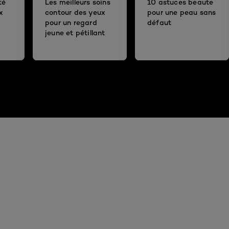
té
Les meilleurs soins
10 astuces beaute
x
contour des yeux
pour une peau sans
pour un regard
défaut
jeune et pétillant