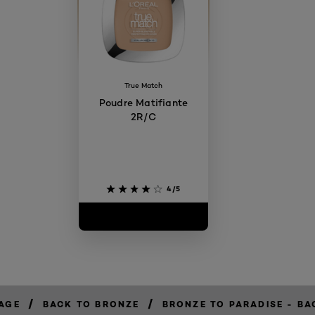
True Match
Poudre Matifiante
2R/C
4/5
/
/
SAGE
BACK TO BRONZE
BRONZE TO PARADISE - BA