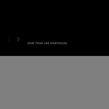
PREVIOUS CARD
NEXT CARD
VOIR TOUS LES D'ARTICLES
Ignorer le : Poudre