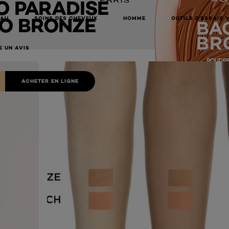
O PARADISE
TO BRONZE
EAU
SOINS DES CHEVEUX
HOMME
OUTILS D’ESSAIS 
E UN AVIS
ACHETER EN LIGNE