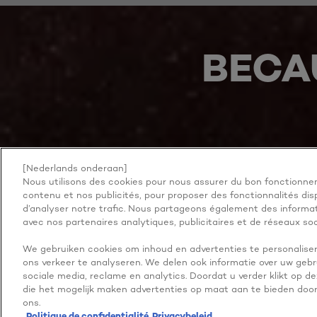
BECA
[Nederlands onderaan]
PLUS À EXPLORER
ADDRESS
Nous utilisons des cookies pour nous assurer du bon fonctionnem
contenu et nos publicités, pour proposer des fonctionnalités disp
d’analyser notre trafic. Nous partageons également des informati
avec nos partenaires analytiques, publicitaires et de réseaux soc
We gebruiken cookies om inhoud en advertenties te personaliser
Facebook
YouTube
Instagram
ons verkeer te analyseren. We delen ook informatie over uw gebr
sociale media, reclame en analytics. Doordat u verder klikt op d
die het mogelijk maken advertenties op maat aan te bieden door 
ons.
Politique de confidentialité
Privacybeleid