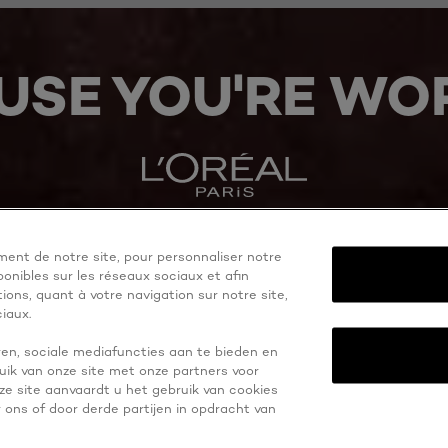
USE YOU'RE WOR
ent de notre site, pour personnaliser notre
onibles sur les réseaux sociaux et afin
ons, quant à votre navigation sur notre site,
iaux.
en, sociale mediafuncties aan te bieden en
uik van onze site met onze partners voor
eze site aanvaardt u het gebruik van cookies
ons of door derde partijen in opdracht van
Argentina-fr
Paramètres des cookies
Politique de confidentialité
Me