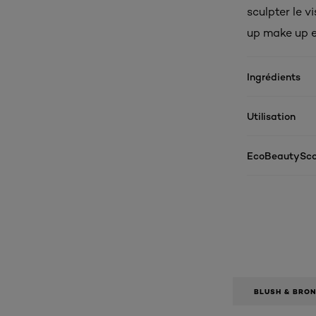
sculpter le v
up make up et
Ingrédients
Utilisation
EcoBeautySco
BLUSH & BRO