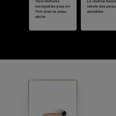
Trois textures
La routine beau
incroyables pour en
idéale des peau
finir avec la peau
sensibles
sèche
Try It