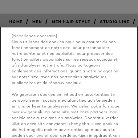
/
/
/
/
HOME
MEN
MEN HAIR STYLE
STUDIO LINE
[Nederlands onderaan]
Nous utilisons des cookies pour nous assurer du bon
BECAUSE
fonctionnement de notre site, pour personnaliser
notre contenu et nos publicités, pour proposer des
fonctionnalités disponibles sur les réseaux sociaux et
YOU'RE
afin d’analyser notre trafic. Nous partageons
également des informations, quant à votre navigation
WORTH IT
sur notre site, avec nos partenaires analytiques,
publicitaires et de réseaux sociaux.
We gebruiken cookies om inhoud en advertenties te
personaliseren, sociale mediafuncties aan te bieden
en ons verkeer te analyseren. We delen ook informatie
over uw gebruik van onze site met onze partners voor
sociale media, reclame en analytics. Doordat u verder
klikt op deze site aanvaardt u het gebruik van cookies
die het mogelijk maken advertenties op maat aan te
NOG MEER ONTDEKKEN
bieden door ons of door derde partijen in opdracht van