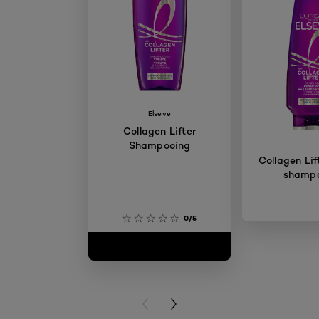
Elseve
Collagen Lifter
Shampooing
Collagen Lif
shamp
0/5
PREVIOUS CARD
NEXT CARD