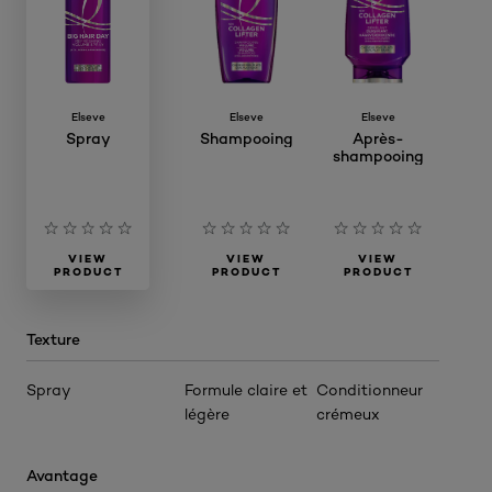
Elseve
Elseve
Elseve
Spray
Shampooing
Après-
shampooing
VIEW
VIEW
VIEW
PRODUCT
PRODUCT
PRODUCT
Texture
Spray
Formule claire et
Conditionneur
légère
crémeux
Avantage