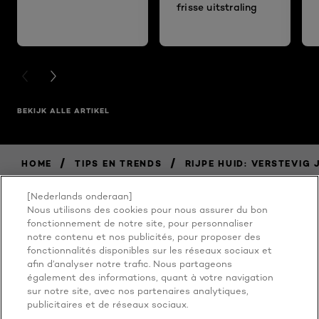
frisse uitstraling
PREVIOUS CARD
NEXT CARD
BEKIJK ALLE ARTIKEL
/
/
HOME
TIPS EN TRENDS
RIJPE HUID: VERSTEVIG 
[Nederlands onderaan]
Nous utilisons des cookies pour nous assurer du bon
BECAUSE
fonctionnement de notre site, pour personnaliser
notre contenu et nos publicités, pour proposer des
fonctionnalités disponibles sur les réseaux sociaux et
YOU'RE
afin d’analyser notre trafic. Nous partageons
également des informations, quant à votre navigation
WORTH IT
sur notre site, avec nos partenaires analytiques,
publicitaires et de réseaux sociaux.