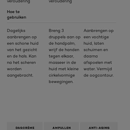
veroudering
veroudering
Hoe te
gebruiken
Dagelijks
Breng 3
Aanbrengen op
aanbrengen op
druppels aan op
een vochtige
een schone huid
de handpalm,
huid, laten
van het gezicht
wrijf de handen
schuimen en
en de hals. Kan
tegen elkaar,
daarna
na het scheren
masseer in de
afspoelen met
worden
huid met kleine
water. Vermijd
aangebracht.
cirkelvormige
de oogcontour.
bewegingen.
DAGCRÈME
AMPULLEN
ANTI-AGING