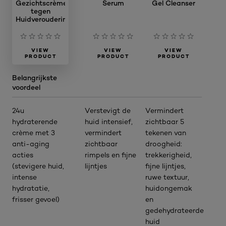
Gezichtscrème
Serum
Gel Cleanser
tegen
Huidveroudering
VIEW
VIEW
VIEW
PRODUCT
PRODUCT
PRODUCT
Belangrijkste
voordeel
24u
Verstevigt de
Vermindert
hydraterende
huid intensief,
zichtbaar 5
crème met 3
vermindert
tekenen van
anti-aging
zichtbaar
droogheid:
acties
rimpels en fijne
trekkerigheid,
(stevigere huid,
lijntjes
fijne lijntjes,
intense
ruwe textuur,
hydratatie,
huidongemak
frisser gevoel)
en
gedehydrateerde
huid