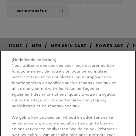
GEZICHTSCRÈME
/
/
/
/
HOME
MEN
MEN SKIN CARE
POWER AGE
H
[Nederlands onderaan]
Nous utilisons des cookies pour nous assurer du bon
BECAUSE
fonctionnement de notre site, pour personnaliser
notre contenu et nos publicités, pour proposer des
fonctionnalités disponibles sur les réseaux sociaux et
YOU'RE
afin d’analyser notre trafic. Nous partageons
également des informations, quant à votre navigation
WORTH IT
sur notre site, avec nos partenaires analytiques,
publicitaires et de réseaux sociaux.
We gebruiken cookies om inhoud en advertenties te
personaliseren, sociale mediafuncties aan te bieden
en ons verkeer te analyseren. We delen ook informatie
over uw gebruik van onze site met onze partners voor