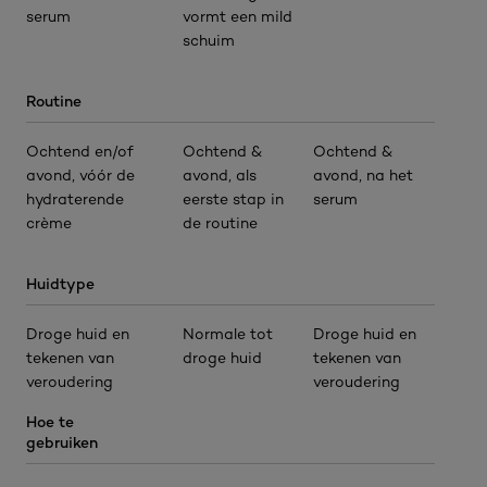
serum
vormt een mild
schuim
Routine
Ochtend en/of
Ochtend &
Ochtend &
avond, vóór de
avond, als
avond, na het
hydraterende
eerste stap in
serum
crème
de routine
Huidtype
Droge huid en
Normale tot
Droge huid en
tekenen van
droge huid
tekenen van
veroudering
veroudering
Hoe te
gebruiken