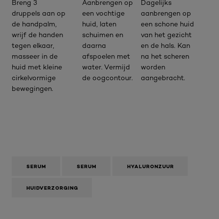
Breng 3
Aanbrengen op
Dagelijks
druppels aan op
een vochtige
aanbrengen op
de handpalm,
huid, laten
een schone huid
wrijf de handen
schuimen en
van het gezicht
tegen elkaar,
daarna
en de hals. Kan
masseer in de
afspoelen met
na het scheren
huid met kleine
water. Vermijd
worden
cirkelvormige
de oogcontour.
aangebracht.
bewegingen.
SERUM
SERUM
HYALURONZUUR
HUIDVERZORGING