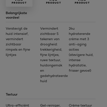
PRODUCT
PRODUCT
PRODUCT
Belangrijkste
voordeel
Verstevigt de
Vermindert
24u
huid intensief,
zichtbaar 5
hydraterende
vermindert
tekenen van
crème met 3
zichtbaar
droogheid:
anti-aging
rimpels en fijne
trekkerigheid,
acties
lijntjes
fijne lijntjes,
(stevigere huid,
ruwe textuur,
intense
huidongemak
hydratatie,
en
frisser gevoel)
gedehydrateerde
huid
Textuur
Ultra-efficiënt
Gel-reiniger,
Crème textuur