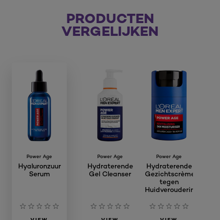
PRODUCTEN
VERGELIJKEN
Power Age
Power Age
Power Age
Hyaluronzuur
Hydraterende
Hydraterende
Serum
Gel Cleanser
Gezichtscrème
tegen
Huidveroudering
VIEW
VIEW
VIEW